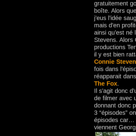
gratuitement g
boîte. Alors qu
j’eus l’idée sa
mais d’en profit
ainsi qu’est né
Stevens. Alors
productions Ten
il y est bien rat
Connie Steven
fois dans l’épi
réapparait dan
The Fox
.
Il s’agit donc 
de filmer avec u
donnant donc plu
3 “épisodes” on
épisodes car… 
viennent George