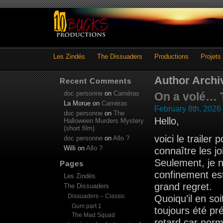
Les Zindés
The Dissuaders
Productions
Projets
Author Archi
Recent Comments
doc personne
on
Caméras
On a volé… T
La Morue
on
Caméras
February 8th, 2026
doc personne
on
The
Hello,
Halloween Murders Mystery
(short film)
voici le trailer 
doc personne
on
Allo ?
Willi
on
Allo ?
connaître les jo
Seulement, je 
Pages
confinement es
Les Zindés
grand regret.
The Dissuaders
Dissuaders – Classic
Quoiqu’il en soi
Gum part 1
toujours été p
The Mad Squad
retard car norm