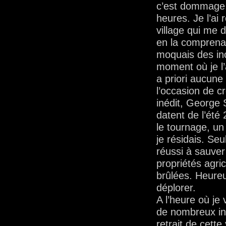
c’est dommage. 
heures. Je l’ai 
village qui me 
en la comprenan
moquais des inc
moment où je l’
a priori aucune 
l’occasion de 
inédit, George 
datent de l’ét
le tournage, u
je résidais. Se
réussi à sauve
propriétés agric
brûlées. Heure
déplorer.
A l’heure où je
de nombreux inc
retrait de cette