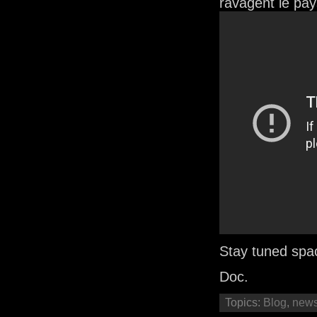
ravagent le pa
Stay tuned sp
Doc.
Topics:
Blog
,
new