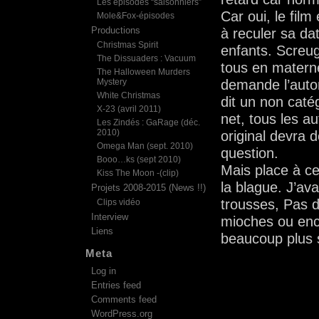
Les épisodes “saisonniers”
Car oui, le film
Mole&Fox-épisodes
Productions
à reculer sa da
Christmas Spirit
enfants. Screug
The Dissuaders : Vacuum
tous en maternel
The Halloween Murders
Mystery
demande l’autor
White Christmas
dit un non caté
X-23 (avril 2011)
net, tous les a
Les Zindés : GaRage (déc.
2010)
original devra 
Omega Man (sept. 2010)
question.
Booo…ks (sept 2010)
Mais place à ce 
Kiss The Moon -(clip)
la blague. J’av
Projets 2008-2015 (News !!)
trousses, Pas d
Clips vidéo
Interview
mioches ou enco
Liens
beaucoup plus si
Meta
Log in
Entries feed
Comments feed
WordPress.org