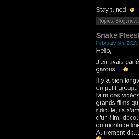
Stay tuned.
Topics:
Blog
,
new
Snake Pleesk
February 5th, 2023
Hello,
J’en avais parl
garous…
Il y a bien lon
un petit groupe
faire des vidéo
grands films qu
ridicule, ils s’
d’un film, déco
du montage lin
Autrement dit… 