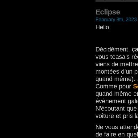
Eclipse
February 8th, 2023
Hello,
Décidément, ça
vous teasais r
viens de mettre
montées d’un pe
quand même). J
Comme pour
S
quand même env
évènement galac
N’écoutant que 
voiture et pris 
Ne vous attende
de faire en qu