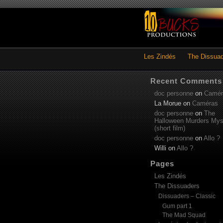
Les Zindés
The Dissua
Recent Comments
doc personne
on
Camér
La Morue
on
Caméras
doc personne
on
The
Halloween Murders Mys
(short film)
doc personne
on
Allo ?
Willi
on
Allo ?
Pages
Les Zindés
The Dissuaders
Dissuaders – Classic
Gum part 1
The Mad Squad