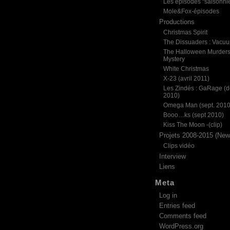
Les épisodes “saisonni
Mole&Fox-épisodes
Productions
Christmas Spirit
The Dissuaders : Vacu
The Halloween Murder
Mystery
White Christmas
X-23 (avril 2011)
Les Zindés : GaRage (d
2010)
Omega Man (sept. 2010
Booo…ks (sept 2010)
Kiss The Moon -(clip)
Projets 2008-2015 (News
Clips vidéo
Interview
Liens
Meta
Log in
Entries feed
Comments feed
WordPress.org