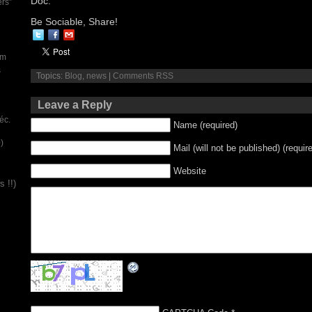
Doc.
ers”
Be Sociable, Share!
um
s
Topics:
Blog
,
news
|
Comments RSS
Leave a Reply
éc.
Name (required)
)
Mail (will not be published) (requir
Website
 !!)