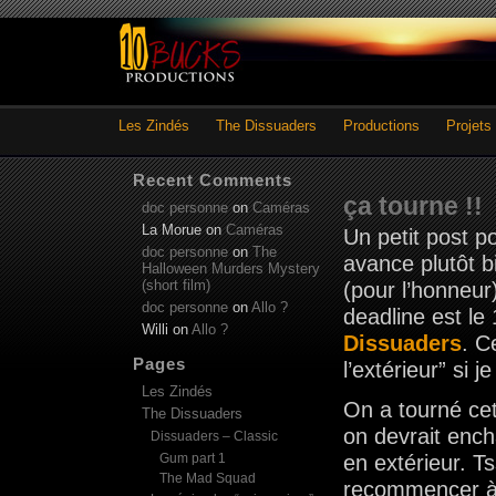
Les Zindés
The Dissuaders
Productions
Projets
Recent Comments
ça tourne !!
doc personne
on
Caméras
La Morue
on
Caméras
Un petit post po
doc personne
on
The
avance plutôt b
Halloween Murders Mystery
(short film)
(pour l’honneu
doc personne
on
Allo ?
deadline est le
Willi
on
Allo ?
Dissuaders
. C
Pages
l’extérieur” si je
Les Zindés
On a tourné cet
The Dissuaders
on devrait enc
Dissuaders – Classic
Gum part 1
en extérieur. T
The Mad Squad
recommencer à 