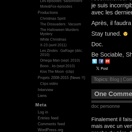
Les épisodes “saisonniers”
je suis incorrigi
Mole&Fox-épisodes
avec les dernie
Productions
Christmas Spirit
Après, il faudr
The Dissuaders : Vacuum
The Halloween Murders
Stay tuned.
Mystery
White Christmas
Doc.
X-23 (avril 2011)
Les Zindés : GaRage (déc.
Be Sociable, S
2010)
Omega Man (sept. 2010)
Booo…ks (sept 2010)
Kiss The Moon -(clip)
Projets 2008-2015 (News !!)
Topics:
Blog
|
Com
Clips vidéo
Interview
One Comment
Liens
Meta
doc personne
Log in
Entries feed
Finalement il fai
Comments feed
mais avec un vent
WordPress.org