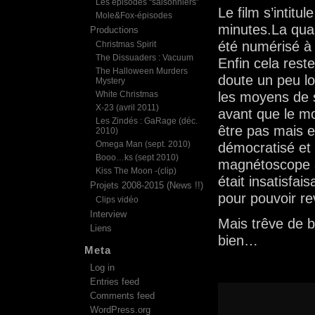
Les épisodes “saisonniers”
Le film s’intitul
Mole&Fox-épisodes
minutes.La quali
Productions
été numérisé à 
Christmas Spirit
The Dissuaders : Vacuum
Enfin cela rest
The Halloween Murders
doute un peu lo
Mystery
White Christmas
les moyens de 
X-23 (avril 2011)
avant que le mo
Les Zindés : GaRage (déc.
être pas mais e
2010)
Omega Man (sept. 2010)
démocratisé et 
Booo…ks (sept 2010)
magnétoscope à
Kiss The Moon -(clip)
était insatisfais
Projets 2008-2015 (News !!)
pour pouvoir re
Clips vidéo
Interview
Mais trêve de 
Liens
bien…
Meta
Log in
Entries feed
Comments feed
WordPress.org