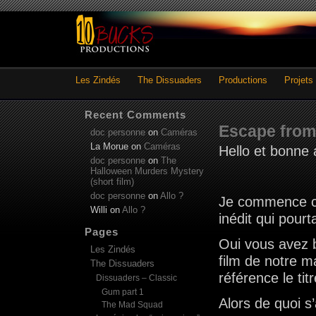
Les Zindés
The Dissuaders
Productions
Projets
Recent Comments
Escape from
doc personne
on
Caméras
La Morue
on
Caméras
Hello et bonne 
doc personne
on
The
Halloween Murders Mystery
(short film)
doc personne
on
Allo ?
Je commence c
Willi
on
Allo ?
inédit qui pour
Pages
Oui vous avez b
Les Zindés
film de notre m
The Dissuaders
référence le tit
Dissuaders – Classic
Gum part 1
Alors de quoi s’a
The Mad Squad