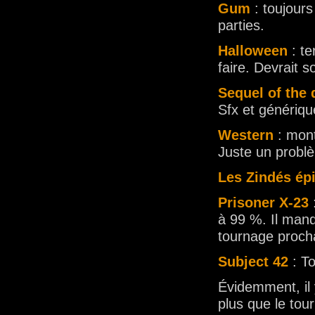
Gum
: toujour
parties.
Halloween
: te
faire. Devrait s
Sequel of the
Sfx et générique
Western
: mont
Juste un problè
Les Zindés ép
Prisoner X-23
:
à 99 %. Il manq
tournage proch
Subject 42
: To
Évidemment, il 
plus que le to