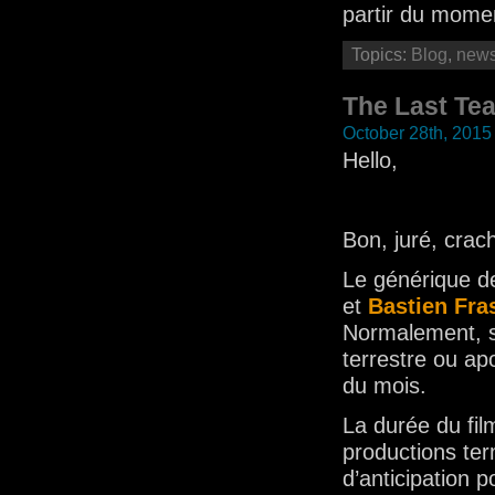
partir du momen
Topics:
Blog
,
new
The Last Te
October 28th, 2015
Hello,
Bon, juré, crach
Le générique de
et
Bastien Fra
Normalement, s
terrestre ou apo
du mois.
La durée du fil
productions ter
d’anticipation 