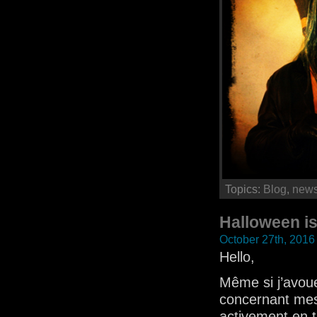
Topics:
Blog
,
new
Halloween i
October 27th, 2016
Hello,
Même si j’avou
concernant mes
activement en t