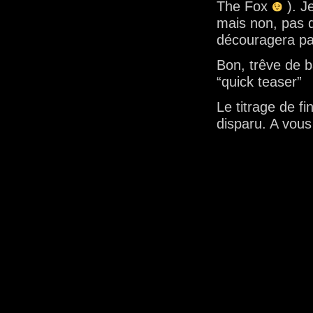
The Fox
). J
mais non, pas 
découragera pas
Bon, trêve de b
“quick teaser”
Le titrage de 
disparu. A vou