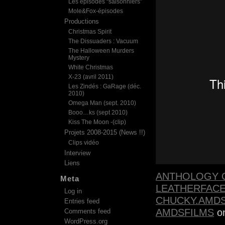
Les épisodes “saisonniers”
Mole&Fox-épisodes
Productions
Christmas Spirit
The Dissuaders : Vacuum
The Halloween Murders
Mystery
White Christmas
X-23 (avril 2011)
Les Zindés : GaRage (déc.
2010)
Omega Man (sept. 2010)
Booo…ks (sept 2010)
Kiss The Moon -(clip)
Projets 2008-2015 (News !!)
Clips vidéo
Interview
Liens
ANTHOLOGY O
Meta
LEATHERFACE
Log in
CHUCKY.AMDS
Entries feed
AMDSFILMS
o
Comments feed
WordPress.org