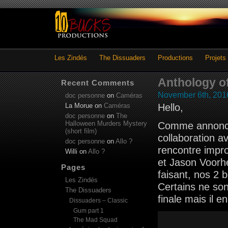
Les Zindés
The Dissuaders
Productions
Projets
Anthology o
Recent Comments
November 6th, 201
doc personne
on
Caméras
La Morue
on
Caméras
Hello,
doc personne
on
The
Halloween Murders Mystery
Comme annoncé, 
(short film)
collaboration 
doc personne
on
Allo ?
rencontre impr
Willi
on
Allo ?
et Jason Voor
Pages
faisant, nos 2 
Les Zindés
Certains ne son
The Dissuaders
finale mais il 
Dissuaders – Classic
Gum part 1
The Mad Squad