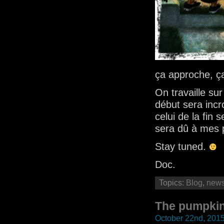
ça approche, 
On travaille su
début sera incr
celui de la fi
sera dû à mes 
Stay tuned.
Doc.
Topics:
Blog
,
new
The pumpkin
October 22nd, 201