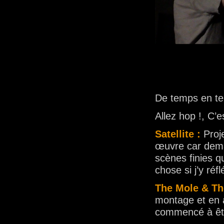
De temps en temp
Allez hop !, C’es
Satellite :
Proj
œuvre car dema
scènes finies 
chose si j’y réf
The Mole & Th
montage et en 
commencé à êt